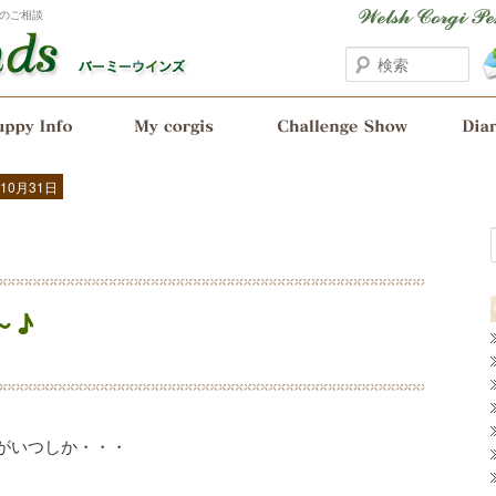
のご相談
検
索
10月31日
～♪
がいつしか・・・