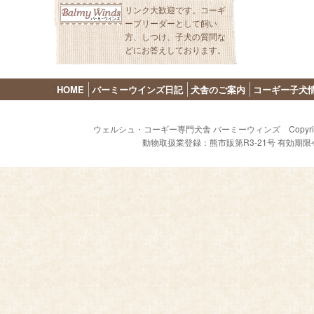
リンク大歓迎です。コーギ
ーブリーダーとして飼い
方、しつけ、子犬の質問な
どにお答えしております。
HOME
バーミーウインズ日記
犬舎のご案内
コーギー子犬
ウェルシュ・コーギー専門犬舎 バーミーウィンズ Copyright (C) 2009 - 
動物取扱業登録：熊市販第R3-21号 有効期限令和8