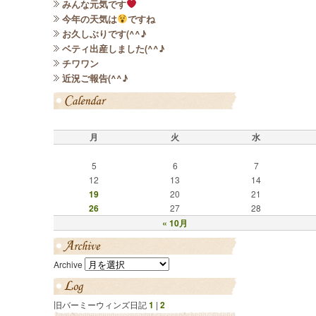
みんな元気です
今年の天気は
ですね
お久しぶりです(^^♪
ベティ出産しました(^^♪
チワワン
近況ご報告(^^♪
月
火
水
5
6
7
12
13
14
19
20
21
26
27
28
« 10月
Archive
旧バーミーウィンズ日記
1
|
2