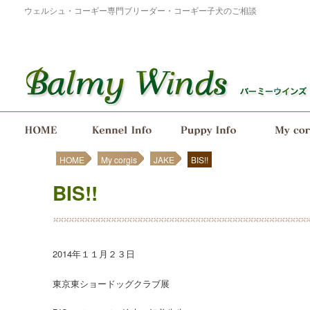
ウェルシュ・コーギー専門ブリーダー・コーギー子犬のご相談
メインメニュー
メインコンテンツへ移動
サブコンテンツへ移動
HOME
My corgis
JAKE
BIS!!
BIS!!
2014年１１月２３日
東京東ショードッグクラブ展