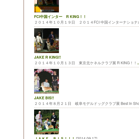
FCI中国インター R KING！！
２０１４年１０月１９日 ２０１４FCI 中国インターナショナル
JAKE R KING!!
２０１４年１０月１３日 東京北ケネルクラブ展 R KING！！
..
JAKE BIS!!
２０１４年８月２１日 岐阜モデルドッグクラブ展 Best In Show
ＪＡＫＥ ＢＩＳ！！！
[2014.09.17]