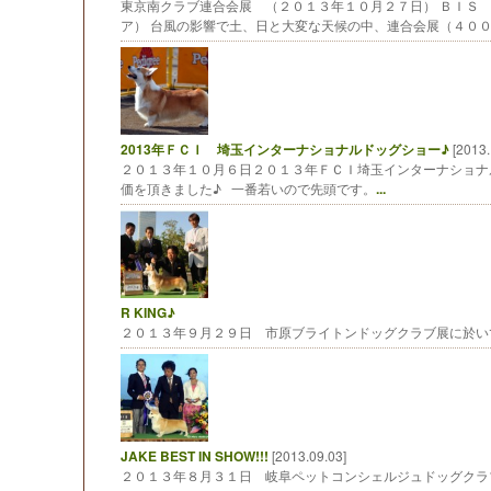
東京南クラブ連合会展 （２０１３年１０月２７日） ＢＩＳ
ア） 台風の影響で土、日と大変な天候の中、連合会展（４０
2013年ＦＣＩ 埼玉インターナショナルドッグショー♪
[2013.
２０１３年１０月６日２０１３年ＦＣＩ埼玉インターナショナル
価を頂きました♪ 一番若いので先頭です。
...
R KING♪
２０１３年９月２９日 市原ブライトンドッグクラブ展に於いて J
JAKE BEST IN SHOW!!!
[2013.09.03]
２０１３年８月３１日 岐阜ペットコンシェルジュドッグクラブ展 BEST I