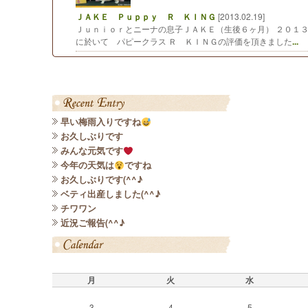
ＪＡＫＥ Ｐｕｐｐｙ Ｒ ＫＩＮＧ
[2013.02.19]
Ｊｕｎｉｏｒとニーナの息子ＪＡＫＥ（生後６ヶ月） ２０１
に於いて パピークラス Ｒ ＫＩＮＧの評価を頂きました
...
早い梅雨入りですね
お久しぶりです
みんな元気です
今年の天気は
ですね
お久しぶりです(^^♪
ベティ出産しました(^^♪
チワワン
近況ご報告(^^♪
月
火
水
3
4
5