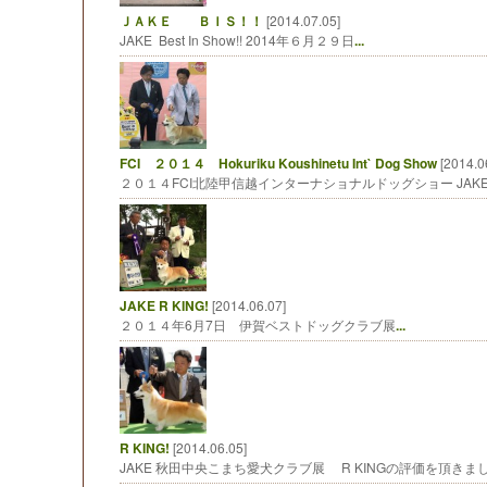
ＪＡＫＥ ＢＩＳ！！
[2014.07.05]
JAKE Best In Show!! 2014年６月２９日
...
FCI ２０１４ Hokuriku Koushinetu Int` Dog Show
[2014.0
２０１４FCI北陸甲信越インターナショナルドッグショー JAK
JAKE R KING!
[2014.06.07]
２０１４年6月7日 伊賀ベストドッグクラブ展
...
R KING!
[2014.06.05]
JAKE 秋田中央こまち愛犬クラブ展 R KINGの評価を頂きま