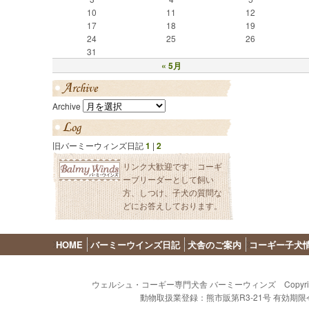
10
11
12
17
18
19
24
25
26
31
« 5月
Archive
旧バーミーウィンズ日記
1
|
2
リンク大歓迎です。コーギ
ーブリーダーとして飼い
方、しつけ、子犬の質問な
どにお答えしております。
HOME
バーミーウインズ日記
犬舎のご案内
コーギー子犬
ウェルシュ・コーギー専門犬舎 バーミーウィンズ Copyright (C) 2009 - 
動物取扱業登録：熊市販第R3-21号 有効期限令和8