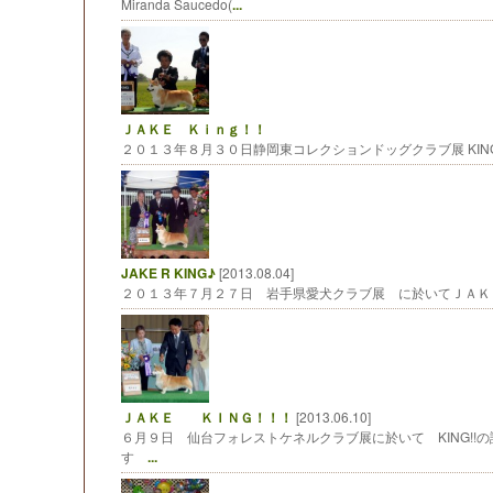
Miranda Saucedo(
...
ＪＡＫＥ Ｋｉｎｇ！！
２０１３年８月３０日静岡東コレクションドッグクラブ展 KING!! BIS Ju
JAKE R KING♪
[2013.08.04]
２０１３年７月２７日 岩手県愛犬クラブ展 に於いてＪＡ
ＪＡＫＥ ＫＩＮＧ！！！
[2013.06.10]
６月９日 仙台フォレストケネルクラブ展に於いて KING!!
す
...