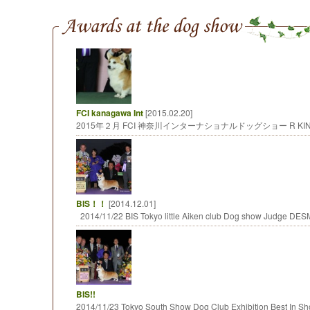
FCI kanagawa Int
[2015.02.20]
2015年２月 FCI 神奈川インターナショナルドッグショー R K
BIS！！
[2014.12.01]
2014/11/22 BIS Tokyo little Aiken club Dog show Judge
BIS!!
2014/11/23 Tokyo South Show Dog Club Exhibition Best In 