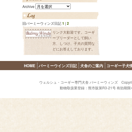
Archive
旧バーミーウィンズ日記
1
|
2
リンク大歓迎です。コーギ
ーブリーダーとして飼い
方、しつけ、子犬の質問な
どにお答えしております。
HOME
バーミーウインズ日記
犬舎のご案内
コーギー子犬
ウェルシュ・コーギー専門犬舎 バーミーウィンズ Copyright (C) 2009 - 
動物取扱業登録：熊市販第R3-21号 有効期限令和8