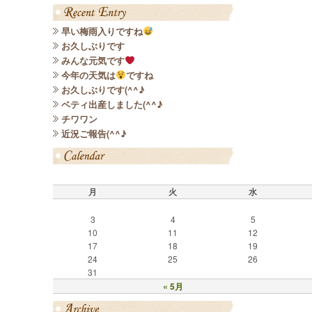
早い梅雨入りですね
お久しぶりです
みんな元気です
今年の天気は
ですね
お久しぶりです(^^♪
ベティ出産しました(^^♪
チワワン
近況ご報告(^^♪
月
火
水
3
4
5
10
11
12
17
18
19
24
25
26
31
« 5月