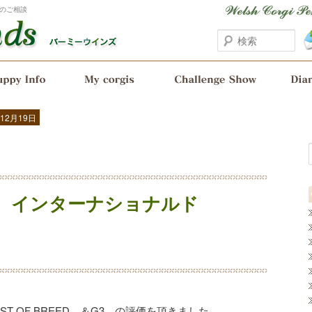
のご相談
検
索
12月19日
東京 インターナショナルド
T OF BREED ＆G3 の評価を頂きました。