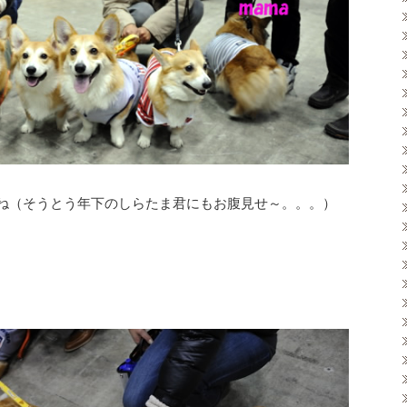
ね（そうとう年下のしらたま君にもお腹見せ～。。。）