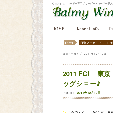
ウェルシュ・コーギー専門ブリーダー・コーギー子犬
メインメニュー
メインコンテンツへ移動
サブコンテンツへ移動
HOME
日別アーカイブ: 2011年
日別アーカイブ:
2011年12月19日
2011 FCI 
ッグショー♪
Posted on
2011年12月19日
おめでとう WIN君 BES