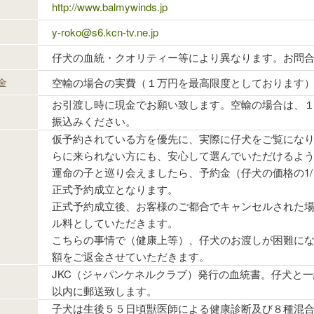
http://www.balmywinds.jp
y-roko@s6.kcn-tv.ne.jp
仔犬の血統・クオリティー等により異なります。お問
空輸の場合の実費（１万円を最高限度としております
金
お引渡し時に現金でお願い致します。空輸の場合は、
振込みください。
仮予約されている方を優先に、実際に仔犬をご覧にな
らに来られない方にも、安心して選んでいただけるよ
運命の子と巡り会えましたら、予約金（仔犬の価格の1
正式予約成立となります。
正式予約成立後、お客様のご都合でキャンセルされた
ル料としていただきます。
こちらの事情で（健康上等）、仔犬のお渡しが困難に
額をご返金させていただきます。
JKC（ジャパンケネルクラブ）発行の血統書。仔犬と
以内に郵送致します。
子犬は生後５５日頃獣医師による健康診断及び８種混