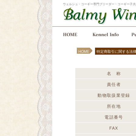
ウェルシュ・コーギー専門ブリーダー・コーギー子犬
メインメニュー
メインコンテンツへ移動
サブコンテンツへ移動
HOME
特定商取引に関する法
名 称
責任者
動物取扱業登録
所在地
電話番号
FAX