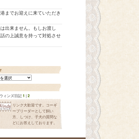
空港までお迎えに来ていただき
金は出来ません。もしお渡し
お話の上誠意を持って対処させ
ウィンズ日記
1
|
2
リンク大歓迎です。コーギ
ーブリーダーとして飼い
方、しつけ、子犬の質問な
どにお答えしております。