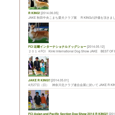
R KING!
[2014.06.05]
JAKE 秋田中央こまち愛犬クラブ展 R KINGの評価を頂きま
FCI 近畿インターナショナルドッグショー
[2014.05.12]
２０１４FCI Kinki International Dog Show JAKE BEST OF
JAKE R KING!!
[2014.05.01]
4月27日（日） 神奈川北クラブ連合会展に於いて JAKE R K
FCI Asian and Pacific Section Dog Show 2014 R KING!!
[201