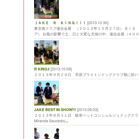
ＪＡＫＥ Ｒ ＫＩＮＧ！！！
[2013.10.30]
東京南クラブ連合会展 （２０１３年１０月２７日） ＢＩＳ
ア） 台風の影響で土、日と大変な天候の中、連合会展（４０
R KING♪
[2013.10.09]
２０１３年９月２９日 市原ブライトンドッグクラブ展に於いて J
JAKE BEST IN SHOW!!!
[2013.09.03]
２０１３年８月３１日 岐阜ペットコンシェルジュドッグクラブ展 BEST I
Miranda Saucedo(
...