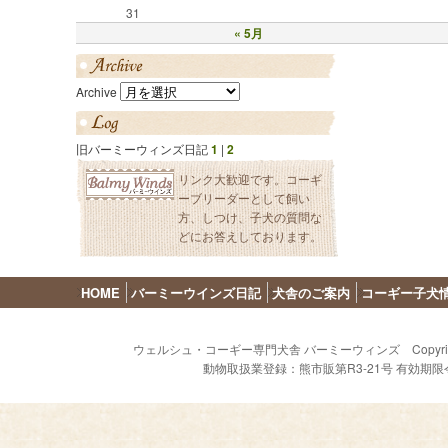
31
« 5月
Archive
旧バーミーウィンズ日記
1
|
2
リンク大歓迎です。コーギ
ーブリーダーとして飼い
方、しつけ、子犬の質問な
どにお答えしております。
HOME
バーミーウインズ日記
犬舎のご案内
コーギー子犬
ウェルシュ・コーギー専門犬舎 バーミーウィンズ Copyright (C) 2009 - 
動物取扱業登録：熊市販第R3-21号 有効期限令和8