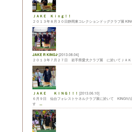
ＪＡＫＥ Ｋｉｎｇ！！
２０１３年８月３０日静岡東コレクションドッグクラブ展 KING!! BIS Ju
JAKE R KING♪
[2013.08.04]
２０１３年７月２７日 岩手県愛犬クラブ展 に於いてＪＡ
ＪＡＫＥ ＫＩＮＧ！！！
[2013.06.10]
６月９日 仙台フォレストケネルクラブ展に於いて KING!!
す
...