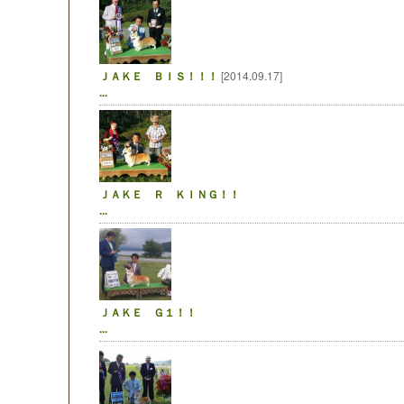
ＪＡＫＥ ＢＩＳ！！！
[2014.09.17]
...
ＪＡＫＥ Ｒ ＫＩＮＧ！！
...
ＪＡＫＥ Ｇ１！！
...