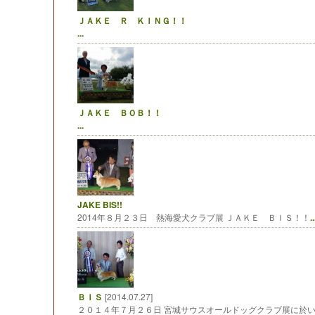
ＪＡＫＥ Ｒ ＫＩＮＧ！！
...
ＪＡＫＥ ＢＯＢ！！
...
JAKE BIS!!
2014年８月２３日 熱海愛犬クラブ展 ＪＡＫＥ ＢＩＳ！！
..
ＢＩＳ
[2014.07.27]
２０１４年７月２６日 宮城サウスオールドッグクラブ展に於いて、B