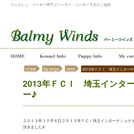
ウェルシュ・コーギー専門ブリーダー・コーギー子犬のご相談
メインメニュー
メインコンテンツへ移動
サブコンテンツへ移動
HOME
My corgis
JAKE
2013年ＦＣＩ 埼玉インター
2013年ＦＣＩ 埼玉イン
ー♪
２０１３年１０月６日２０１３年ＦＣＩ埼玉インターナショナルド
頂きました♪