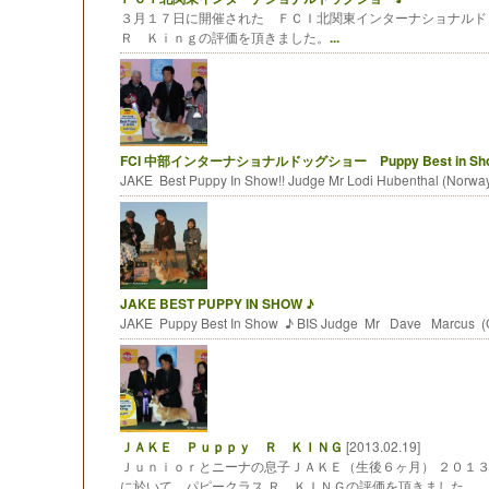
３月１７日に開催された ＦＣＩ北関東インターナショナル
Ｒ Ｋｉｎｇの評価を頂きました。
...
FCI 中部インターナショナルドッグショー Puppy Best in Show
JAKE Best Puppy In Show!! Judge Mr Lodi Hubenthal (Norwa
JAKE BEST PUPPY IN SHOW ♪
JAKE Puppy Best In Show ♪ BIS Judge Mr Dave Marcus 
ＪＡＫＥ Ｐｕｐｐｙ Ｒ ＫＩＮＧ
[2013.02.19]
Ｊｕｎｉｏｒとニーナの息子ＪＡＫＥ（生後６ヶ月） ２０１
に於いて パピークラス Ｒ ＫＩＮＧの評価を頂きました
...