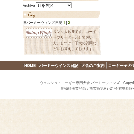
Archive
旧バーミーウィンズ日記
1
|
2
リンク大歓迎です。コーギ
ーブリーダーとして飼い
方、しつけ、子犬の質問な
どにお答えしております。
HOME
バーミーウインズ日記
犬舎のご案内
コーギー子犬
ウェルシュ・コーギー専門犬舎 バーミーウィンズ Copyright (C) 2009 - 
動物取扱業登録：熊市販第R3-21号 有効期限令和8