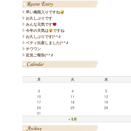
早い梅雨入りですね
お久しぶりです
みんな元気です
今年の天気は
ですね
お久しぶりです(^^♪
ベティ出産しました(^^♪
チワワン
近況ご報告(^^♪
月
火
水
3
4
5
10
11
12
17
18
19
24
25
26
31
« 5月