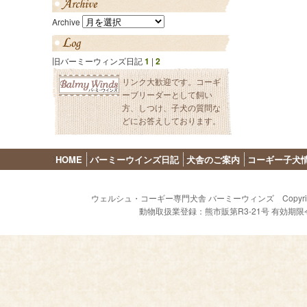
Archive
旧バーミーウィンズ日記
1
|
2
リンク大歓迎です。コーギ
ーブリーダーとして飼い
方、しつけ、子犬の質問な
どにお答えしております。
HOME
バーミーウインズ日記
犬舎のご案内
コーギー子犬
ウェルシュ・コーギー専門犬舎 バーミーウィンズ Copyright (C) 2009 - 
動物取扱業登録：熊市販第R3-21号 有効期限令和8