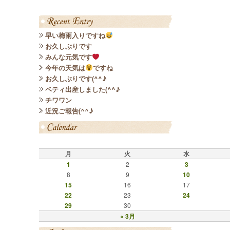
早い梅雨入りですね
お久しぶりです
みんな元気です
今年の天気は
ですね
お久しぶりです(^^♪
ベティ出産しました(^^♪
チワワン
近況ご報告(^^♪
月
火
水
1
2
3
8
9
10
15
16
17
22
23
24
29
30
« 3月